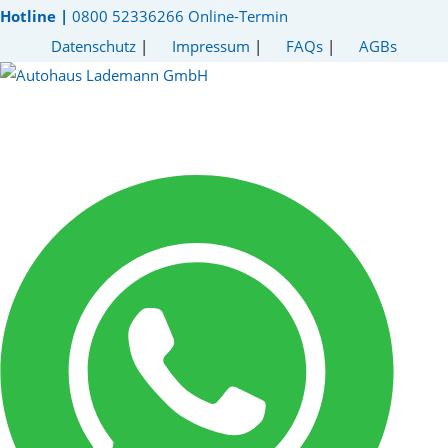
Hotline |
0800 52336266
Online-Termin
Datenschutz
|
Impressum
|
FAQs
|
AGBs