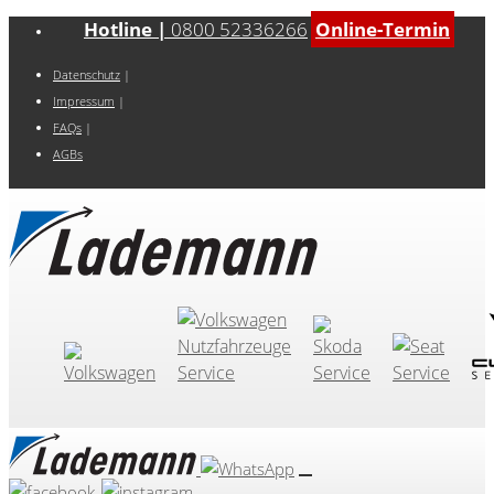
Hotline |
0800 52336266
Online-Termin
Datenschutz
|
Impressum
|
FAQs
|
AGBs