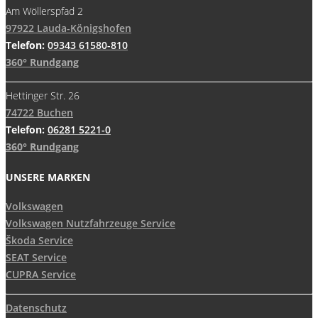
Am Wöllerspfad 2
97922 Lauda-Königshofen
Telefon:
09343 61580-810
360° Rundgang
Hettinger Str. 26
74722 Buchen
Telefon:
06281 5221-0
360° Rundgang
UNSERE MARKEN
Volkswagen
Volkswagen Nutzfahrzeuge Service
Škoda Service
SEAT Service
CUPRA Service
Datenschutz