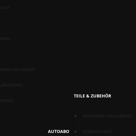
SICHT
AGEN
AHME UND ANKAUF
RLÄNGERUNG
TEILE & ZUBEHÖR
ERVICE
NORA PROFI TEILE SERVICE
AUTOABO
ZUBEHÖR SHOP