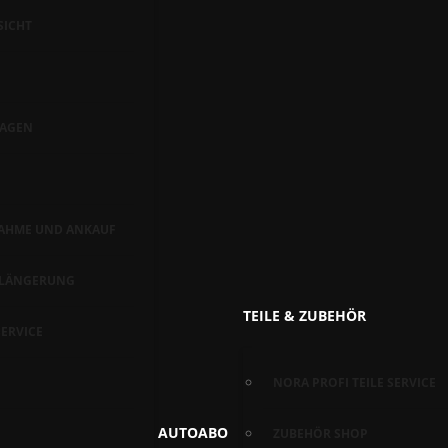
SICHT
AGEN
AHME UND ANKAUF
RLÄNGERUNG
TEILE & ZUBEHÖR
ERVICE
NORA PROFI TEILE SERVICE
AUTOABO
ZUBEHÖR SHOP