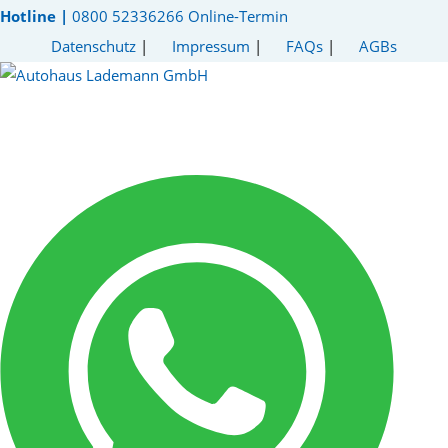
Hotline |
0800 52336266
Online-Termin
Datenschutz
|
Impressum
|
FAQs
|
AGBs