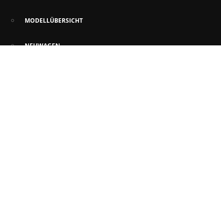
MODELLÜBERSICHT
NEUWAGEN
GEBRAUCHTWAGEN
MIETWAGEN
INZAHLUNGNAHME UND ANKAUF
GARANTIEVERLÄNGERUNG
ZULASSUNGSSERVICE
PROBEFAHRT