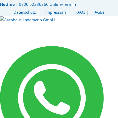
Hotline |
0800 52336266
Online-Termin
Datenschutz
|
Impressum
|
FAQs
|
AGBs