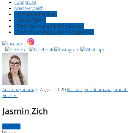
Fundgrube
Kreditvergleich
» Kontakt aufnehmen
» Service Termin
» Terminbuchung Standort Buchen
» Terminbuchung Standort Königshofen
Andreas Jouaux
7. August 2020
Buchen
,
Kundenmanagement-
Buchen
Jasmin Zich
Continue