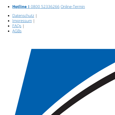
Hotline |
0800 52336266
Online-Termin
Datenschutz
|
Impressum
|
FAQs
|
AGBs