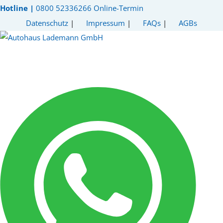
Hotline |
0800 52336266
Online-Termin
Datenschutz
|
Impressum
|
FAQs
|
AGBs