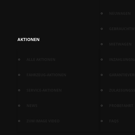
NEUWAGEN
GEBRAUCHTW
AKTIONEN
MIETWAGEN
ALLE AKTIONEN
INZAHLUNGN
FAHRZEUG-AKTIONEN
GARANTIEVE
SERVICE-AKTIONEN
ZULASSUNGSS
NEWS
PROBEFAHRT
ZUM IMAGE VIDEO
FAQS