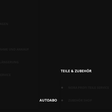
AGEN
AHME UND ANKAUF
RLÄNGERUNG
TEILE & ZUBEHÖR
ERVICE
NORA PROFI TEILE SERVICE
AUTOABO
ZUBEHÖR SHOP