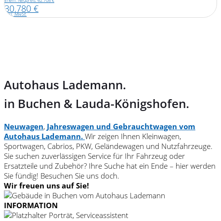
m. Neupreis: 62.708 €
Ehem. 
0.780 €
34.
l. MwSt.
inkl. 
Autohaus Lademann.
in Buchen & Lauda-Königshofen.
Neuwagen
,
Jahreswagen und Gebrauchtwagen vom
Autohaus Lademann.
Wir zeigen Ihnen Kleinwagen,
Sportwagen, Cabrios, PKW, Geländewagen und Nutzfahrzeuge.
Sie suchen zuverlässigen Service für Ihr Fahrzeug oder
Ersatzteile und Zubehör? Ihre Suche hat ein Ende – hier werden
Sie fündig! Besuchen Sie uns doch.
Wir freuen uns auf Sie!
INFORMATION