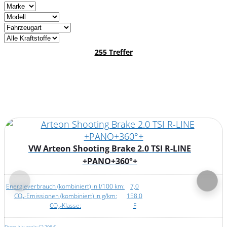
255 Treffer
VW Arteon Shooting Brake 2.0 TSI R-LINE
VW
+PANO+360°+
ergieverbrauch (kombiniert) in l/100 km:
7,0
Ener
CO₂-Emissionen (kombiniert) in g/km:
158,0
CO₂-Klasse:
F