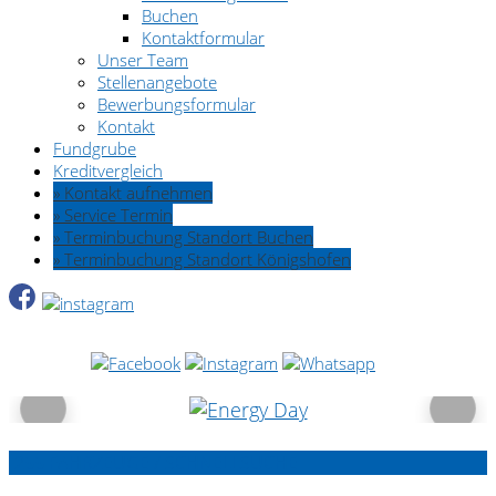
Buchen
Kontaktformular
Unser Team
Stellenangebote
Bewerbungsformular
Kontakt
Fundgrube
Kreditvergleich
» Kontakt aufnehmen
» Service Termin
» Terminbuchung Standort Buchen
» Terminbuchung Standort Königshofen
255 FAHRZEUGE / SCHNELLSUCHE