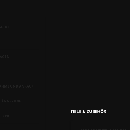
SICHT
AGEN
AHME UND ANKAUF
RLÄNGERUNG
TEILE & ZUBEHÖR
ERVICE