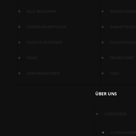
ALLE AKTIONEN
INZAHLUNGN
FAHRZEUG-AKTIONEN
GARANTIEVE
SERVICE-AKTIONEN
ZULASSUNGSS
NEWS
PROBEFAHRT
ZUM IMAGE VIDEO
FAQS
ÜBER UNS
STANDORTE
LAUDA-KÖNI