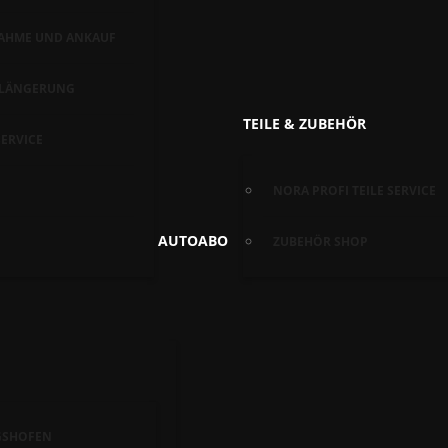
AHME UND ANKAUF
RLÄNGERUNG
TEILE & ZUBEHÖR
ERVICE
NORA PROFI TEILE SERVICE
AUTOABO
ZUBEHÖR SHOP
GSHOFEN