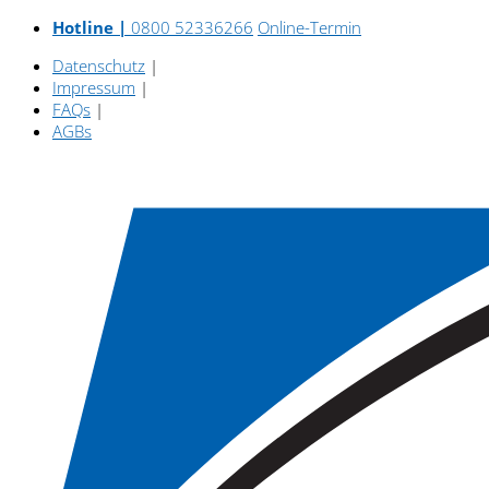
Hotline |
0800 52336266
Online-Termin
Datenschutz
|
Impressum
|
FAQs
|
AGBs