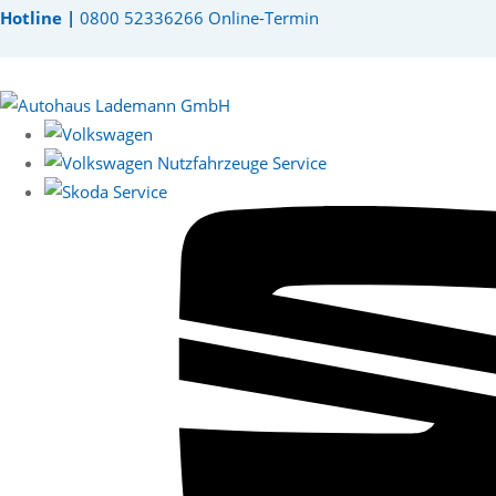
Hotline |
0800 52336266
Online-Termin