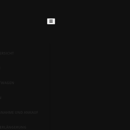
ERSICHT
N
TWAGEN
N
GNAHME UND ANKAUF
VERLÄNGERUNG