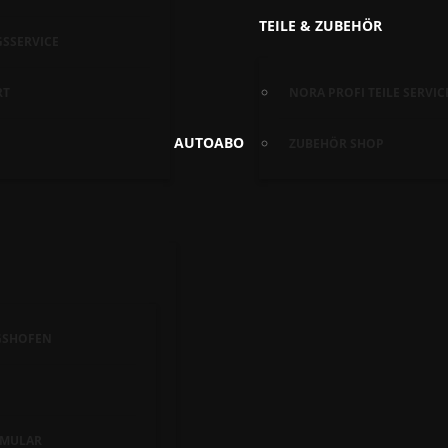
TEILE & ZUBEHÖR
SSERVICE
RT
NORA PROFI TEILE SERVIC
AUTOABO
ZUBEHÖR SHOP
GSHOFEN
MULAR