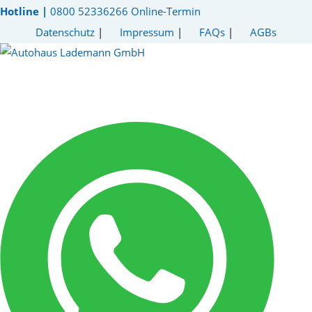
Hotline |
0800 52336266
Online-Termin
Datenschutz
|
Impressum
|
FAQs
|
AGBs