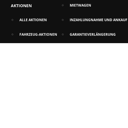
AKTIONEN
MIETWAGEN
ALLE AKTIONEN
INZAHLUNGNAHME UND ANKAUF
FAHRZEUG-AKTIONEN
GARANTIEVERLÄNGERUNG
SERVICE-AKTIONEN
ZULASSUNGSSERVICE
NEWS
PROBEFAHRT
ZUM IMAGE VIDEO
FAQS
TEILE & ZUBEHÖR
NORA PROFI TEILE SERVICE
AUTOABO
ZUBEHÖR SHOP