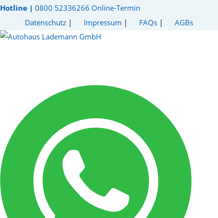
Hotline |
0800 52336266
Online-Termin
Datenschutz
|
Impressum
|
FAQs
|
AGBs