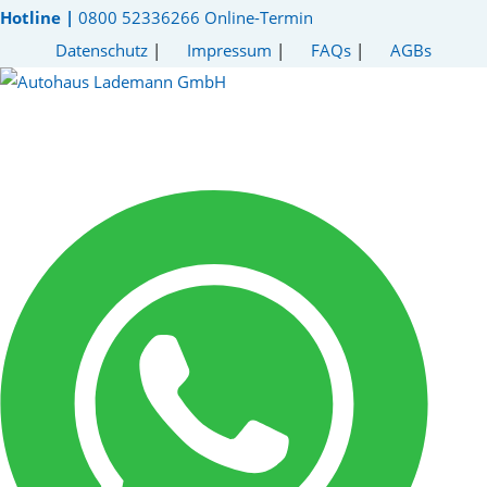
Hotline |
0800 52336266
Online-Termin
Datenschutz
|
Impressum
|
FAQs
|
AGBs