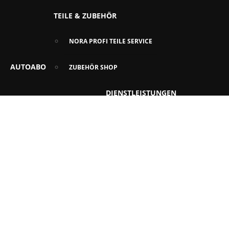
TEILE & ZUBEHÖR
NORA PROFI TEILE SERVICE
AUTOABO
ZUBEHÖR SHOP
DIENSTLEISTUNGEN
LEISTUNGSPORTFOLIO
WERKSTATT
DIENSTLEISTUNGEN
TERMINVEREINBARUNG
FINANZDIENSTLEISTUNGEN
WERKSTATTSERVICE
RÜCKRUFSERVICE
ÜBER UNS