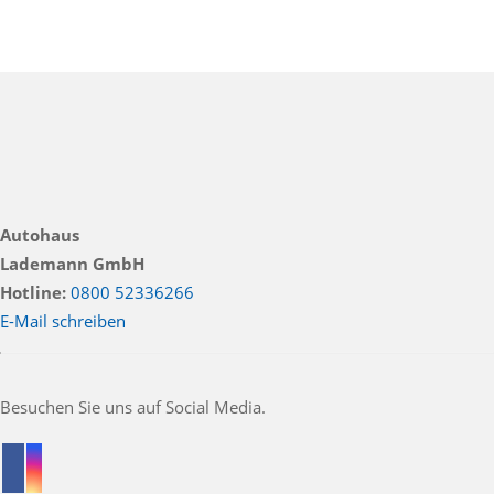
Beheizbare frontscheibe
Fensterheber
Innenspiegel automatisch abbl.
Klimaautomatik
Klimaautomatik 2 zonen
Klimaautomatik 3 zonen
Lederlenkrad
Lordosenstütze
Massagesitz
Mittelarmlehne
Multifunktionslenkrad
Autohaus
Schaltwippen
Sitzheizung
Standheizung
Lademann GmbH
Hotline:
0800 52336266
Winterpaket
ambientes Licht
E-Mail schreiben
beheizbares Lenkrad
elektrische Sitzeinstellung
WEITERES
Besuchen Sie uns auf Social Media.
CD Spieler
Gepäckraumabtrennung
Geschwindigkeitsbegrenzungsanlage
Klimaanlage