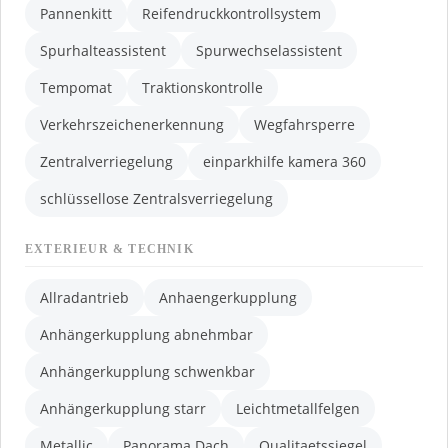
Pannenkitt
Reifendruckkontrollsystem
Spurhalteassistent
Spurwechselassistent
Tempomat
Traktionskontrolle
Verkehrszeichenerkennung
Wegfahrsperre
Zentralverriegelung
einparkhilfe kamera 360
schlüssellose Zentralsverriegelung
EXTERIEUR & TECHNIK
Allradantrieb
Anhaengerkupplung
Anhängerkupplung abnehmbar
Anhängerkupplung schwenkbar
Anhängerkupplung starr
Leichtmetallfelgen
Metallic
Panorama Dach
Qualitaetssiegel