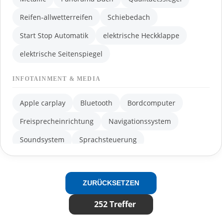
Reifen-allwetterreifen
Schiebedach
Start Stop Automatik
elektrische Heckklappe
elektrische Seitenspiegel
INFOTAINMENT & MEDIA
Apple carplay
Bluetooth
Bordcomputer
Freisprecheinrichtung
Navigationssystem
Soundsystem
Sprachsteuerung
Tuner oder Radio
USB
W-lan
dab-radio
induktionsladen Smartphones
mp3 Schnittstelle
ZURÜCKSETZEN
volldigitales Kombiinstrument
252 Treffer
KOMFORT & INTERIEUR