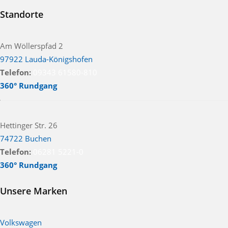
Standorte
Nebelscheinwerfer
Nichtraucher Fahrzeug
Notrad
Reifen-sommerreifen
Reserverad
Am Wöllerspfad 2
Schiebetür
Schiebetür beidseitig
97922 Lauda-Königshofen
Schiebetür links
Schiebetür rechts
Telefon:
09343 61580-810
360° Rundgang
Sitzbelüftung
Sportfahrwerk
Sportpaket
Sportsitze
Xenonscheinwerfer
bi-xenon-licht
Hettinger Str. 26
head-up display
plugin hybrid
74722 Buchen
Telefon:
06281 5221-0
LICHT & SICHT
360° Rundgang
Kurvenlicht
Led-Scheinwerfer
Led-Tagfahrlicht
Unsere Marken
Lichtsensor
Regensensor
Tagfahrlicht
blendfreies fernlicht (matrix)
Volkswagen