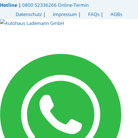
Hotline |
0800 52336266
Online-Termin
Datenschutz
|
Impressum
|
FAQs
|
AGBs