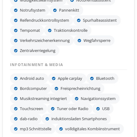
Müdigkeitswarnsystem
Notbremsassistent
Notrufsystem
Pannenkitt
Reifendruckkontrollsystem
Spurhalteassistent
Tempomat
Traktionskontrolle
Verkehrszeichenerkennung
Wegfahrsperre
Zentralverriegelung
INFOTAINMENT & MEDIA
Android auto
Apple carplay
Bluetooth
Bordcomputer
Freisprecheinrichtung
Musikstreaming integriert
Navigationssystem
Touchscreen
Tuner oder Radio
USB
dab-radio
induktionsladen Smartphones
mp3 Schnittstelle
volldigitales Kombiinstrument