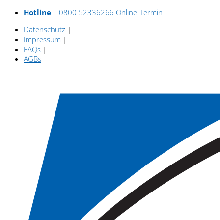
Hotline |
0800 52336266
Online-Termin
Datenschutz
|
Impressum
|
FAQs
|
AGBs