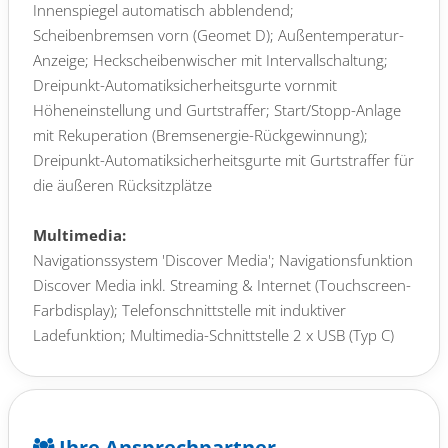
Innenspiegel automatisch abblendend;
Scheibenbremsen vorn (Geomet D); Außentemperatur-
Anzeige; Heckscheibenwischer mit Intervallschaltung;
Dreipunkt-Automatiksicherheitsgurte vornmit
Höheneinstellung und Gurtstraffer; Start/Stopp-Anlage
mit Rekuperation (Bremsenergie-Rückgewinnung);
Dreipunkt-Automatiksicherheitsgurte mit Gurtstraffer für
die äußeren Rücksitzplätze
Multimedia:
Navigationssystem 'Discover Media'; Navigationsfunktion
Discover Media inkl. Streaming & Internet (Touchscreen-
Farbdisplay); Telefonschnittstelle mit induktiver
Ladefunktion; Multimedia-Schnittstelle 2 x USB (Typ C)
vorn und 2 x USB-Ladeanschluß (Typ C) Mittelkonsole
hinten; Audiosystem Ready 2 Discover (inkl. Streaming &
Internet, Touchscreen, Bluetooth); 2 USB-C-Schnittstellen
vorn, 2 USB-C-Ladebuchsen an der Mittelkonsolehinten;
Ihre Ansprechpartner