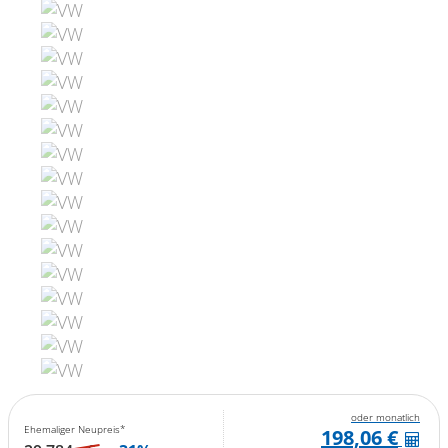
oder monatlich
Ehemaliger Neupreis*
198,06 €