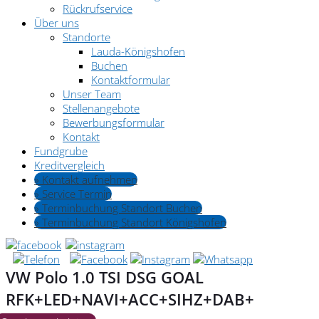
Rückrufservice
Über uns
Standorte
Lauda-Königshofen
Buchen
Kontaktformular
Unser Team
Stellenangebote
Bewerbungsformular
Kontakt
Fundgrube
Kreditvergleich
» Kontakt aufnehmen
» Service Termin
» Terminbuchung Standort Buchen
» Terminbuchung Standort Königshofen
VW Polo 1.0 TSI DSG GOAL
RFK+LED+NAVI+ACC+SIHZ+DAB+