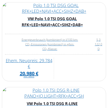
VW Polo 1.0 TSI DSG GOAL
RFK+LED+NAVI+ACC+SIHZ+DAB+
Energieverbrauch (kombiniert) in l/100 km:
5,3
CO₂-Emissionen (kombiniert) in g/km:
122,0
CO₂-Klasse:
D
Ehem. Neupreis: 29.784
€
20.980 €
inkl. MwSt.
VW Polo 1.0 TSI DSG R-LINE