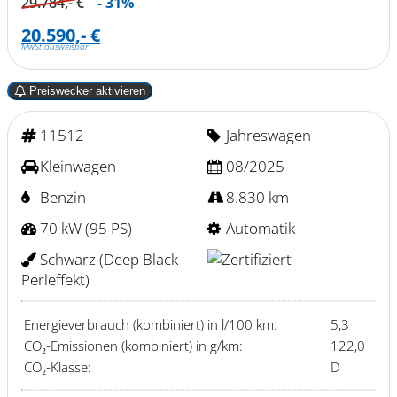
29.784,- €
- 31%
20.590,- €
MwSt ausweisbar
Preiswecker aktivieren
11512
Jahreswagen
Kleinwagen
08/2025
Benzin
8.830 km
70 kW (95 PS)
Automatik
Schwarz (Deep Black
Perleffekt)
Energieverbrauch (kombiniert) in l/100 km:
5,3
CO₂-Emissionen (kombiniert) in g/km:
122,0
CO₂-Klasse:
D