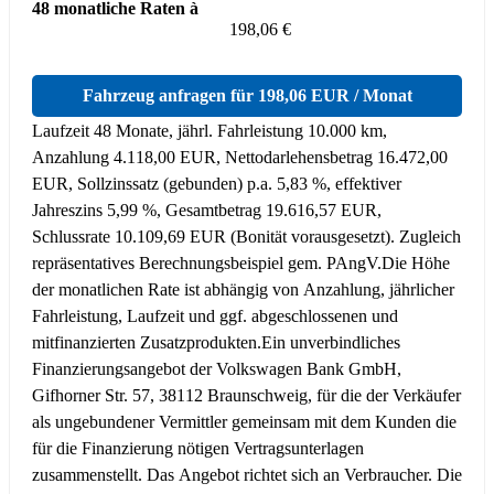
48 monatliche Raten à
198,06 €
Fahrzeug anfragen für 198,06 EUR / Monat
Laufzeit 48 Monate, jährl. Fahrleistung 10.000 km,
Anzahlung 4.118,00 EUR, Nettodarlehensbetrag 16.472,00
EUR, Sollzinssatz (gebunden) p.a. 5,83 %, effektiver
Jahreszins 5,99 %, Gesamtbetrag 19.616,57 EUR,
Schlussrate 10.109,69 EUR (Bonität vorausgesetzt). Zugleich
repräsentatives Berechnungsbeispiel gem. PAngV.
Die Höhe
der monatlichen Rate ist abhängig von Anzahlung, jährlicher
Fahrleistung, Laufzeit und ggf. abgeschlossenen und
mitfinanzierten Zusatzprodukten.
Ein unverbindliches
Finanzierungsangebot der Volkswagen Bank GmbH,
Gifhorner Str. 57, 38112 Braunschweig, für die der Verkäufer
als ungebundener Vermittler gemeinsam mit dem Kunden die
für die Finanzierung nötigen Vertragsunterlagen
zusammenstellt. Das Angebot richtet sich an Verbraucher. Die