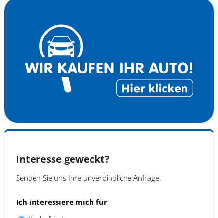
Lichtsensor
Regensensor
Tagfahrlicht
blendfreies fernlicht (matrix)
EXTERIEUR & TECHNIK
Leichtmetallfelgen
Metallic
Qualitaetssiegel
Reifen-allwetterreifen
Start Stop Automatik
elektrische Seitenspiegel
Interesse geweckt?
Senden Sie uns Ihre unverbindliche Anfrage.
Ich interessiere mich für