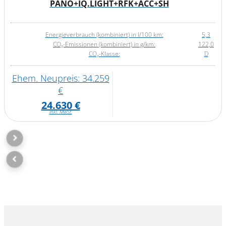
PANO+IQ.LIGHT+RFK+ACC+SH
Energieverbrauch (kombiniert) in l/100 km:
5,3
CO₂-Emissionen (kombiniert) in g/km:
122,0
CO₂-Klasse:
D
Ehem. Neupreis: 34.259
€
24.630 €
inkl. MwSt.