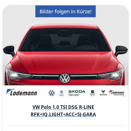
anklapp- und beheizbar, mit Beifahrerspiegelabsenkung;
Seitenscheiben hinten und Heckscheibe abgedunkelt;
Frontscheibe Verbundglas getönt; Verglasung hinten
abgedunkelt (75%)
Scheinwerfer + Leuchten:
LED-Rückleuchten; Heckleuchten LED; Scheinwerfer
LED; LED-Scheinwerfer mit LED-Tagfahrlicht;
Leuchtweitenregulierung; Leuchtweitenregelung;
Fahrlichtschaltung automatisch, mit 'Coming home'- und
'Leaving home'-Funktion; Automatische
Fahrlichtschaltung mit Leaving Home / Coming-Home-
Lichtfunktion, Tagfahrlicht LED; Ambientebeleuchtung;
Ambiente-Beleuchtung weiß; Blendfreies Fernlicht
VW Polo 1.0 TSI DSG R-LINE
RFK+IQ.LIGHT+ACC+5J-GARA
Räder + Reifen:
Reifenkontrollanzeige; 4 Leichtmetallräder 'Zürich' 5,5 J x
15; LM-Felgen 5,5x15 (Zürich, schwarz glanzgedreht);