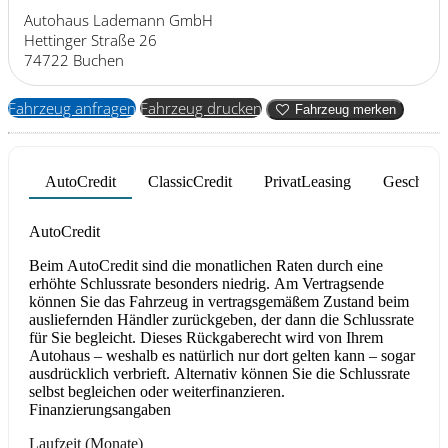
Autohaus Lademann GmbH
Hettinger Straße 26
74722 Buchen
Fahrzeug anfragen
Fahrzeug drucken
Fahrzeug merken
AutoCredit
ClassicCredit
PrivatLeasing
Geschäfts
Product parameters changed
AutoCredit
Beim AutoCredit sind die monatlichen Raten durch eine
erhöhte Schlussrate besonders niedrig. Am Vertragsende
können Sie das Fahrzeug in vertragsgemäßem Zustand beim
ausliefernden Händler zurückgeben, der dann die Schlussrate
für Sie begleicht. Dieses Rückgaberecht wird von Ihrem
Autohaus – weshalb es natürlich nur dort gelten kann – sogar
ausdrücklich verbrieft. Alternativ können Sie die Schlussrate
selbst begleichen oder weiterfinanzieren.
Finanzierungsangaben
Laufzeit
(Monate)