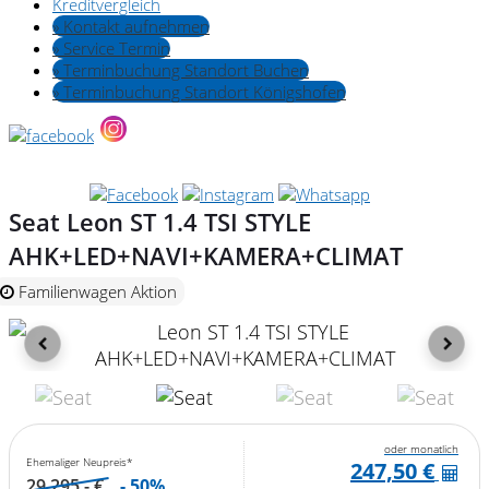
Kreditvergleich
» Kontakt aufnehmen
» Service Termin
» Terminbuchung Standort Buchen
» Terminbuchung Standort Königshofen
Seat Leon ST 1.4 TSI STYLE
AHK+LED+NAVI+KAMERA+CLIMAT
Familienwagen Aktion
oder monatlich
Ehemaliger Neupreis*
247,50 €
29.295,- €
- 50%