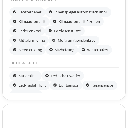
Fensterheber
Innenspiegel automatisch abbl.
Klimaautomatik
Klimaautomatik 2 zonen
Lederlenkrad
Lordosenstütze
Mittelarmlehne
Multifunktionslenkrad
Servolenkung
Sitzheizung
Winterpaket
LICHT & SICHT
Kurvenlicht
Led-Scheinwerfer
Led-Tagfahrlicht
Lichtsensor
Regensensor
Tagfahrlicht
WEITERES
Nebelscheinwerfer
Nichtraucher Fahrzeug