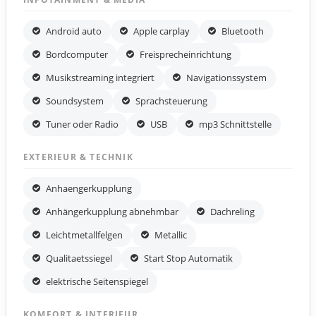
Android auto
Apple carplay
Bluetooth
Bordcomputer
Freisprecheinrichtung
Musikstreaming integriert
Navigationssystem
Soundsystem
Sprachsteuerung
Tuner oder Radio
USB
mp3 Schnittstelle
EXTERIEUR & TECHNIK
Anhaengerkupplung
Anhängerkupplung abnehmbar
Dachreling
Leichtmetallfelgen
Metallic
Qualitaetssiegel
Start Stop Automatik
elektrische Seitenspiegel
KOMFORT & INTERIEUR