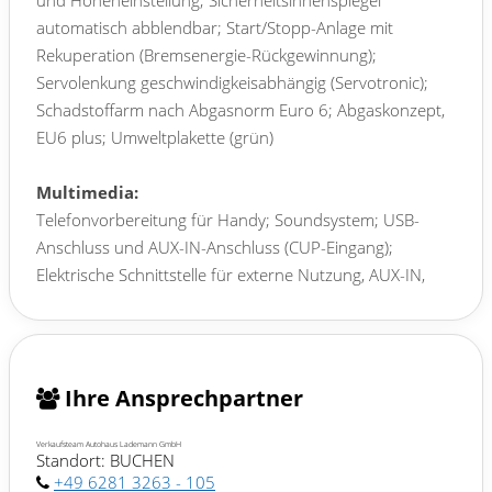
und Höheneinstellung; Sicherheitsinnenspiegel
automatisch abblendbar; Start/Stopp-Anlage mit
Rekuperation (Bremsenergie-Rückgewinnung);
Servolenkung geschwindigkeisabhängig (Servotronic);
Schadstoffarm nach Abgasnorm Euro 6; Abgaskonzept,
EU6 plus; Umweltplakette (grün)
Multimedia:
Telefonvorbereitung für Handy; Soundsystem; USB-
Anschluss und AUX-IN-Anschluss (CUP-Eingang);
Elektrische Schnittstelle für externe Nutzung, AUX-IN,
USB ( iPod-fähig ); SEAT FULL LINK; Sprachsteuerungs-
System; Sprachsteuerung; Bluetooth Audio-Streaming;
Radio Standard (Gen2); Mobile Online Dienste Full Link;
Full LInk; Musikstreaming integriert
Ihre Ansprechpartner
Assistenzsysteme:
Verkaufsteam Autohaus Lademann GmbH
Standort: BUCHEN
Berganfahrassistent; Rückfahrkamera; Mit
+49 6281 3263 - 105