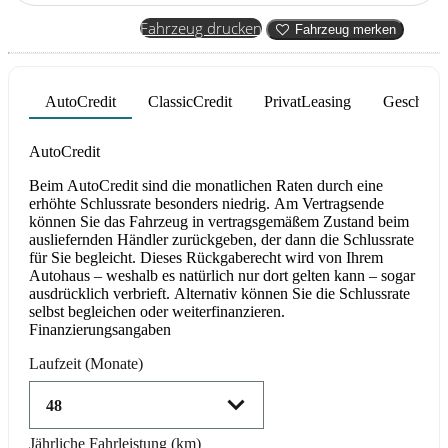
Fahrzeug anfragen
Fahrzeug drucken
Fahrzeug merken
AutoCredit
ClassicCredit
PrivatLeasing
Geschäfts
Product parameters changed
AutoCredit
Beim AutoCredit sind die monatlichen Raten durch eine
erhöhte Schlussrate besonders niedrig. Am Vertragsende
können Sie das Fahrzeug in vertragsgemäßem Zustand beim
ausliefernden Händler zurückgeben, der dann die Schlussrate
für Sie begleicht. Dieses Rückgaberecht wird von Ihrem
Autohaus – weshalb es natürlich nur dort gelten kann – sogar
ausdrücklich verbrieft. Alternativ können Sie die Schlussrate
selbst begleichen oder weiterfinanzieren.
Finanzierungsangaben
Laufzeit
(Monate)
Jährliche Fahrleistung
(km)