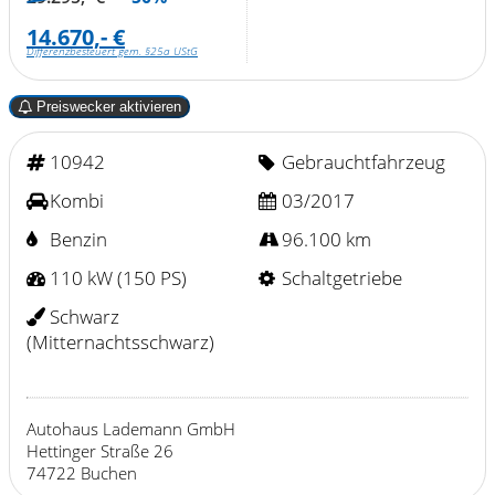
14.670,- €
Differenzbesteuert gem. §25a UStG
Preiswecker aktivieren
10942
Gebrauchtfahrzeug
Kombi
03/2017
Benzin
96.100 km
110 kW (150 PS)
Schaltgetriebe
Schwarz
(Mitternachtsschwarz)
Autohaus Lademann GmbH
Hettinger Straße 26
74722 Buchen