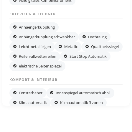
volldigitales Kombiinstrument
EXTERIEUR & TECHNIK
Anhaengerkupplung
Anhängerkupplung schwenkbar
Dachreling
Leichtmetallfelgen
Metallic
Qualitaetssiegel
Reifen-allwetterreifen
Start Stop Automatik
elektrische Seitenspiegel
KOMFORT & INTERIEUR
Fensterheber
Innenspiegel automatisch abbl.
Klimaautomatik
Klimaautomatik 3 zonen
Lederlenkrad
Lordosenstütze
Mittelarmlehne
Multifunktionslenkrad
Schaltwippen
Servolenkung
Sitzheizung