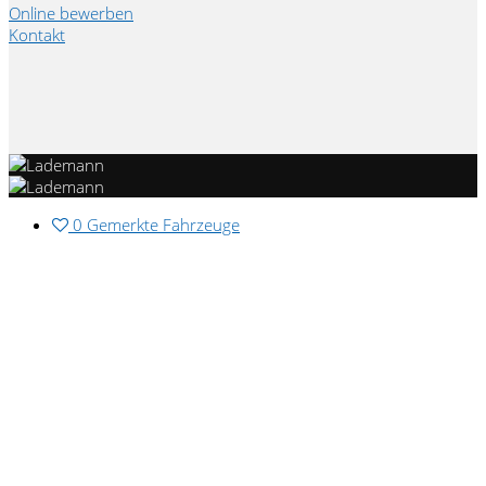
Online bewerben
Kontakt
Sonstiges:
'Goal'; Schalthebelknopf/-Griff in Kunststoff; Exterieur;
Sicherheit; Modul Boden hinten Ausführung 4; Komfort;
Interieur; Media; Sonstiges; Technik; Sportive; Variant;
Life; Landesverkaufsprogramm Deutschland; HU/AU
NEU!
0
Gemerkte Fahrzeuge
Fahrzeug war ein Mietfahrzeug
Ehemalige UPE des Herstellers: 48.569 Euro
Änderungen, Zwischenverkauf und Irrtümer
vorbehalten!
Produktsicherheitshinweise unter:
Volkswagen AG, Berliner Ring 2, 38440 Wolfsburg,
Deutschland, E-Mail:
kundenbetreuung@volkswagen.de, Telefon: +49-
5361-9-0, Web: