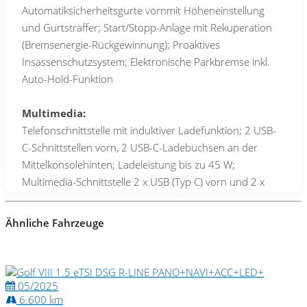
Automatiksicherheitsgurte vornmit Höheneinstellung
und Gurtstraffer; Start/Stopp-Anlage mit Rekuperation
(Bremsenergie-Rückgewinnung); Proaktives
Insassenschutzsystem; Elektronische Parkbremse inkl.
Auto-Hold-Funktion
Multimedia:
Telefonschnittstelle mit induktiver Ladefunktion; 2 USB-
C-Schnittstellen vorn, 2 USB-C-Ladebuchsen an der
Mittelkonsolehinten; Ladeleistung bis zu 45 W;
Multimedia-Schnittstelle 2 x USB (Typ C) vorn und 2 x
USB-Ladeanschluß (Typ C) Mittelkonsole hinten (45 W);
Digitaler Radioempfang DAB+; Radioempfang digital
Ähnliche Fahrzeuge
(DAB+); Mobiltelefon Schnittstelle mit kabelloser
Ladefunktion; App-Connect Wireless (Apple CarPlay,
Android Auto); App-Connect Wireless für Apple CarPlay
und Android Auto; Sprachassistent IDA und
05/2025
6.600 km
elektronische Sprachverstärkung; Infotainment-System