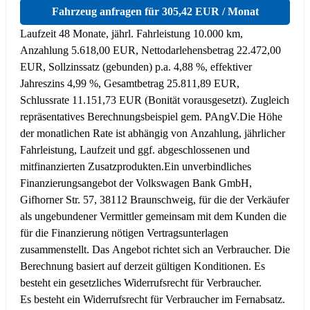
Fahrzeug anfragen für 305,42 EUR / Monat
Laufzeit 48 Monate, jährl. Fahrleistung 10.000 km,
Anzahlung 5.618,00 EUR, Nettodarlehensbetrag 22.472,00
EUR, Sollzinssatz (gebunden) p.a. 4,88 %, effektiver
Jahreszins 4,99 %, Gesamtbetrag 25.811,89 EUR,
Schlussrate 11.151,73 EUR (Bonität vorausgesetzt). Zugleich
repräsentatives Berechnungsbeispiel gem. PAngV.
Die Höhe
der monatlichen Rate ist abhängig von Anzahlung, jährlicher
Fahrleistung, Laufzeit und ggf. abgeschlossenen und
mitfinanzierten Zusatzprodukten.
Ein unverbindliches
Finanzierungsangebot der Volkswagen Bank GmbH,
Gifhorner Str. 57, 38112 Braunschweig, für die der Verkäufer
als ungebundener Vermittler gemeinsam mit dem Kunden die
für die Finanzierung nötigen Vertragsunterlagen
zusammenstellt. Das Angebot richtet sich an Verbraucher. Die
Berechnung basiert auf derzeit gültigen Konditionen. Es
besteht ein gesetzliches Widerrufsrecht für Verbraucher.
Es besteht ein Widerrufsrecht für Verbraucher im Fernabsatz.