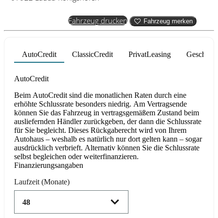
Fahrzeug anfragen
Fahrzeug drucken
Fahrzeug merken
AutoCredit
ClassicCredit
PrivatLeasing
Geschäfts
Product parameters changed
AutoCredit
Beim AutoCredit sind die monatlichen Raten durch eine
erhöhte Schlussrate besonders niedrig. Am Vertragsende
können Sie das Fahrzeug in vertragsgemäßem Zustand beim
ausliefernden Händler zurückgeben, der dann die Schlussrate
für Sie begleicht. Dieses Rückgaberecht wird von Ihrem
Autohaus – weshalb es natürlich nur dort gelten kann – sogar
ausdrücklich verbrieft. Alternativ können Sie die Schlussrate
selbst begleichen oder weiterfinanzieren.
Finanzierungsangaben
Laufzeit
(Monate)