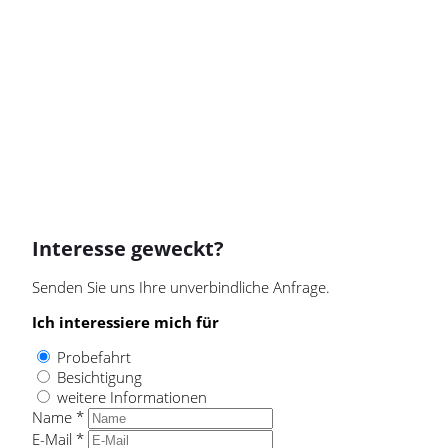
ambientes Licht
beheizbares Lenkrad
umklappbarer Beifahrersitz
WEITERES
Geschwindigkeitsbegrenzungsanlage
Nebelscheinwerfer
Nichtraucher Fahrzeug
Sportfahrwerk
Interesse geweckt?
LICHT & SICHT
Senden Sie uns Ihre unverbindliche Anfrage.
Kurvenlicht
Led-Scheinwerfer
Ich interessiere mich für
Led-Tagfahrlicht
Lichtsensor
Regensensor
Probefahrt
Besichtigung
Tagfahrlicht
blendfreies fernlicht (matrix)
weitere Informationen
Name *
E-Mail *