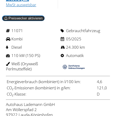
MwSt ausweisbar
Preiswecker aktivieren
11071
Gebrauchtfahrzeug
Kombi
05/2025
Diesel
24.300 km
110 kW (150 PS)
Automatik
Weiß (Oryxweiß
Perlmutteffekt)
Energieverbrauch (kombiniert) in l/100 km:
4,6
CO₂-Emissionen (kombiniert) in g/km:
121,0
CO₂-Klasse:
D
Autohaus Lademann GmbH
Am Wöllerspfad 2
97922 Lauda-Königshofen