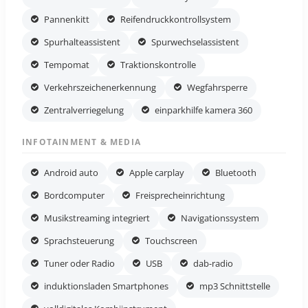
Pannenkitt
Reifendruckkontrollsystem
Spurhalteassistent
Spurwechselassistent
Tempomat
Traktionskontrolle
Verkehrszeichenerkennung
Wegfahrsperre
Zentralverriegelung
einparkhilfe kamera 360
INFOTAINMENT & MEDIA
Android auto
Apple carplay
Bluetooth
Bordcomputer
Freisprecheinrichtung
Musikstreaming integriert
Navigationssystem
Sprachsteuerung
Touchscreen
Tuner oder Radio
USB
dab-radio
induktionsladen Smartphones
mp3 Schnittstelle