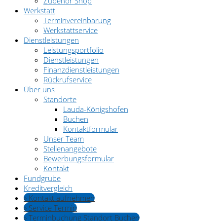
Zubehör Shop
Werkstatt
Terminvereinbarung
Werkstattservice
Dienstleistungen
Leistungsportfolio
Dienstleistungen
Finanzdienstleistungen
Rückrufservice
Über uns
Standorte
Lauda-Königshofen
Buchen
Kontaktformular
Unser Team
Stellenangebote
Bewerbungsformular
Kontakt
Fundgrube
Kreditvergleich
» Kontakt aufnehmen
» Service Termin
» Terminbuchung Standort Buchen