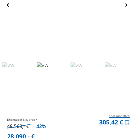
oder monatlich
Ehemaliger Neupreis*
305,42 €
48.568,- €
- 42%
28.090,- €