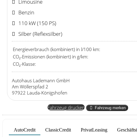
Limousine
Benzin
110 kW (150 PS)
Silber (Reflexsilber)
Energieverbrauch (kombiniert) in l/100 km:
CO₂-Emissionen (kombiniert) in g/km:
CO₂-Klasse:
Autohaus Lademann GmbH
Am Wöllerspfad 2
97922 Lauda-Königshofen
Fahrzeug anfragen
Fahrzeug drucken
Fahrzeug merken
AutoCredit
ClassicCredit
PrivatLeasing
Geschäfts