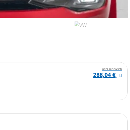
oder monatlich
288,04 €