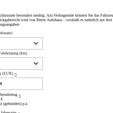
Schlussrate besonders niedrig. Am Vertragsende können Sie das Fahrze
ückgaberecht wird von Ihrem Autohaus – weshalb es natürlich nur dort g
ungsangaben
Monate)
Fahrleistung
(km)
g
(EUR)
ehensbetrag
 €
tz (gebunden) p.a.
 Jahreszins