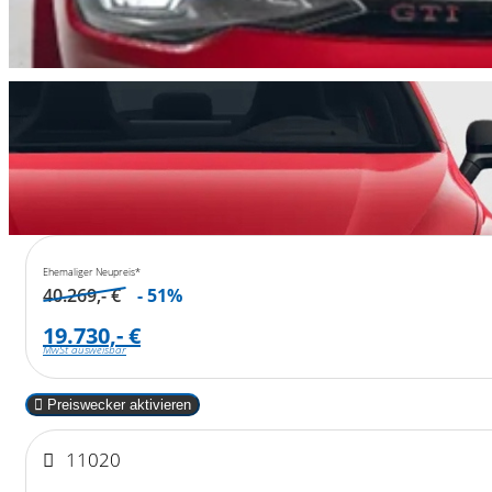
Ehemaliger Neupreis*
40.269,- €
- 51%
19.730,- €
MwSt ausweisbar
Preiswecker aktivieren
11020