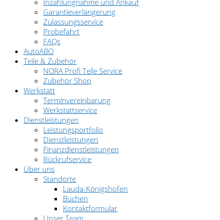
Inzahlungnahme und Ankauf
Garantieverlängerung
Zulassungsservice
Probefahrt
FAQs
AutoABO
Teile & Zubehör
NORA Profi Teile Service
Zubehör Shop
Werkstatt
Terminvereinbarung
Werkstattservice
Dienstleistungen
Leistungsportfolio
Dienstleistungen
Finanzdienstleistungen
Rückrufservice
Über uns
Standorte
Lauda-Königshofen
Buchen
Kontaktformular
Unser Team