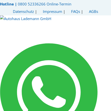
Hotline |
0800 52336266
Online-Termin
Datenschutz
|
Impressum
|
FAQs
|
AGBs