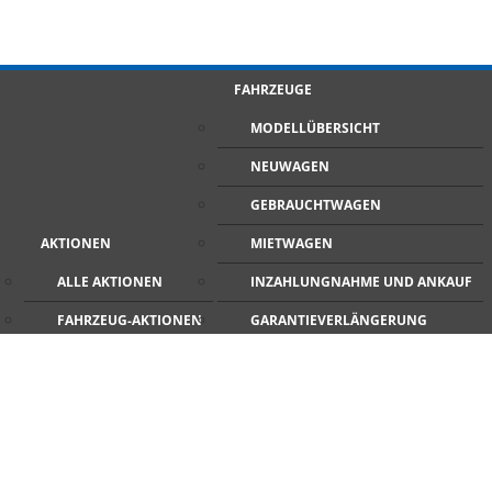
FAHRZEUGE
MODELLÜBERSICHT
NEUWAGEN
GEBRAUCHTWAGEN
AKTIONEN
MIETWAGEN
ALLE AKTIONEN
INZAHLUNGNAHME UND ANKAUF
FAHRZEUG-AKTIONEN
GARANTIEVERLÄNGERUNG
SERVICE-AKTIONEN
ZULASSUNGSSERVICE
NEWS
PROBEFAHRT
ZUM IMAGE VIDEO
FAQS
TEILE & ZUBEHÖR